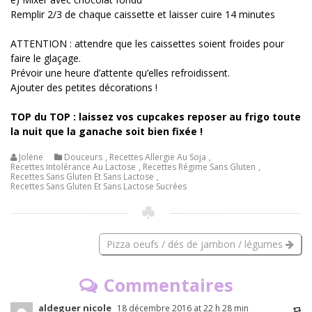
Remplir 2/3 de chaque caissette et laisser cuire 14 minutes
ATTENTION : attendre que les caissettes soient froides pour
faire le glaçage.
Prévoir une heure d’attente qu’elles refroidissent.
Ajouter des petites décorations !
TOP du TOP : laissez vos cupcakes reposer au frigo toute
la nuit que la ganache soit bien fixée !
Jolëne
Douceurs
,
Recettes Allergie Au Soja
,
Recettes Intolérance Au Lactose
,
Recettes Régime Sans Gluten
,
Recettes Sans Gluten Et Sans Lactose
,
Recettes Sans Gluten Et Sans Lactose Sucrées
Pizza oeufs / dés de jambon / légumes
Commentaires
aldeguer nicole
18 décembre 2016 at 22 h 28 min