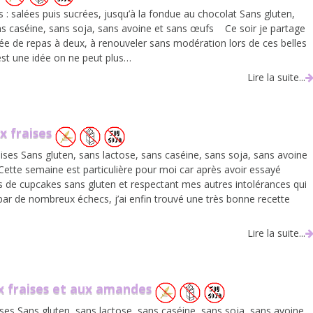
 : salées puis sucrées, jusqu’à la fondue au chocolat Sans gluten,
ns caséine, sans soja, sans avoine et sans œufs Ce soir je partage
ée de repas à deux, à renouveler sans modération lors de ces belles
’est une idée on ne peut plus…
Lire la suite...
x fraises
ises Sans gluten, sans lactose, sans caséine, sans soja, sans avoine
 Cette semaine est particulière pour moi car après avoir essayé
es de cupcakes sans gluten et respectant mes autres intolérances qui
par de nombreux échecs, j’ai enfin trouvé une très bonne recette
Lire la suite...
ux fraises et aux amandes
ises Sans gluten, sans lactose, sans caséine, sans soja, sans avoine