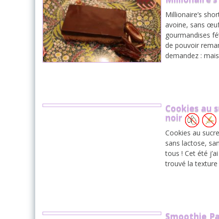
Millionaire’s sho
avoine, sans œuf
gourmandises fét
de pouvoir reman
demandez : mai
Cookies au s
noir
Cookies au sucre
sans lactose, sa
tous ! Cet été j’
trouvé la texture
Smoothie Pa