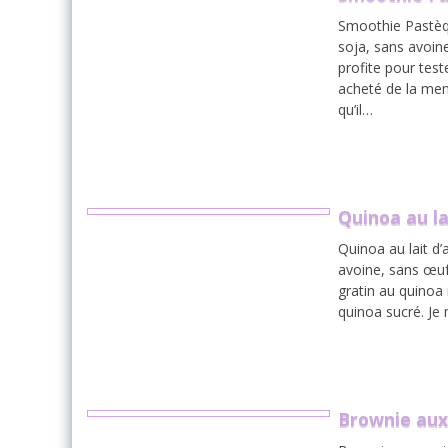
Smoothie Pastèqu
soja, sans avoine
profite pour tes
acheté de la men
qu’il…
Quinoa au l
Quinoa au lait d
avoine, sans œuf
gratin au quinoa
quinoa sucré. Je
Brownie aux 