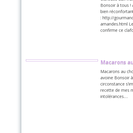
Bonsoir à tous !
bien réconfortant
: http://gourman
amandes.html Les
confirme ce clafo
Macarons au
Macarons au choc
avoine Bonsoir à 
circonstance s’i
recette de mes m
intolérances.…