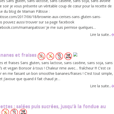
ses Sans gluten, sans lactose, sans caséine, sans soja, sans avoine
e soir je vous présente un véritable coup de cœur pour la recette de
se du blog de Maman Pâtisse :
tisse.com/2017/06/18/brownie-aux-cerises-sans-gluten-sans-
s pouvez aussi trouver sur sa page facebook
acebook.com/mamanpatisse/ Je me suis permise quelques…
Lire la suite...
nanes et fraises
 et fraises Sans gluten, sans lactose, sans caséine, sans soja, sans
 et vegan Bonsoir à tous ! Chaleur rime avec… fraîcheur !!! C’est ce
er en me faisant un bon smoothie bananes/fraises ! C’est tout simple,
 et j’avoue que quand il fait chaud je…
Lire la suite...
ettes : salées puis sucrées, jusqu’à la fondue au