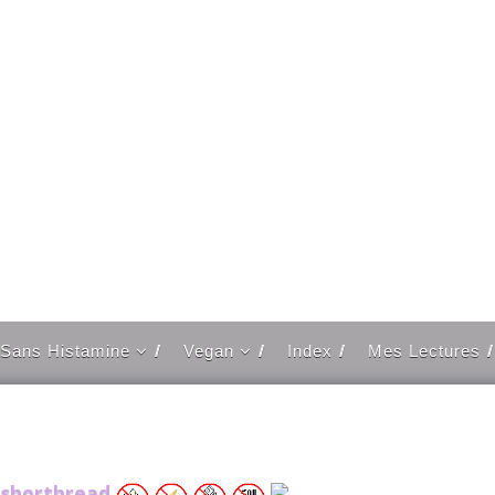
Sans Histamine
Vegan
Index
Mes Lectures
ans Histamines
Vegan Salées
alées
es
Vegan Sucrées
ans Histamines
ucrées
s shortbread