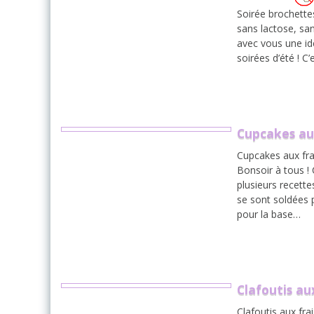
Soirée brochettes
sans lactose, sa
avec vous une id
soirées d’été ! C
Cupcakes au
Cupcakes aux fra
Bonsoir à tous !
plusieurs recett
se sont soldées 
pour la base…
Clafoutis a
Clafoutis aux fra